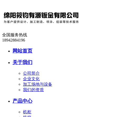
全国服务热线
18942884196
网站首页
关于我们
公司简介
企业文化
加工场地与设备
我们的资质
产品中心
机柜