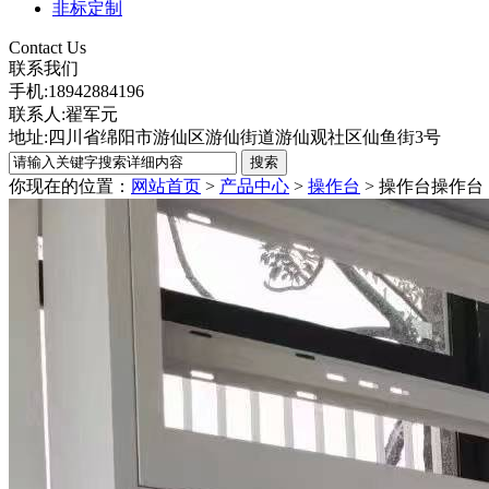
非标定制
Contact Us
联系我们
手机:18942884196
联系人:翟军元
地址:四川省绵阳市游仙区游仙街道游仙观社区仙鱼街3号
你现在的位置：
网站首页
>
产品中心
>
操作台
> 操作台
操作台