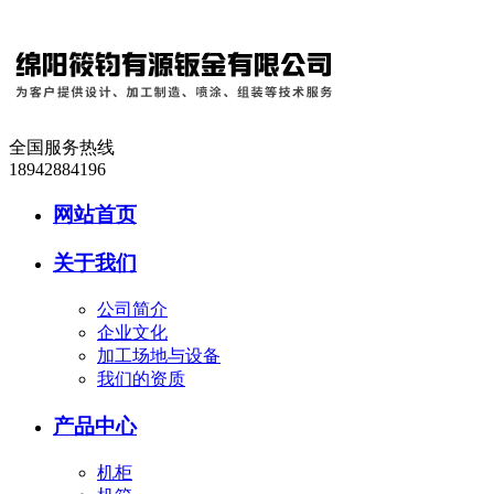
全国服务热线
18942884196
网站首页
关于我们
公司简介
企业文化
加工场地与设备
我们的资质
产品中心
机柜