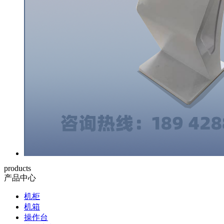
products
产品中心
机柜
机箱
操作台