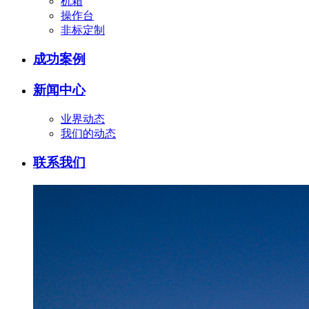
机箱
操作台
非标定制
成功案例
新闻中心
业界动态
我们的动态
联系我们