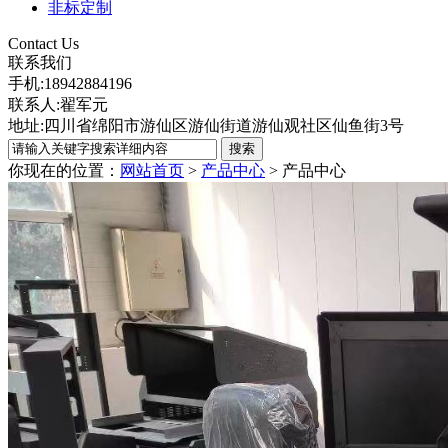
非标定制
Contact Us
联系我们
手机:18942884196
联系人:翟军元
地址:四川省绵阳市游仙区游仙街道游仙观社区仙鱼街3号
你现在的位置：
网站首页
>
产品中心
>
产品中心